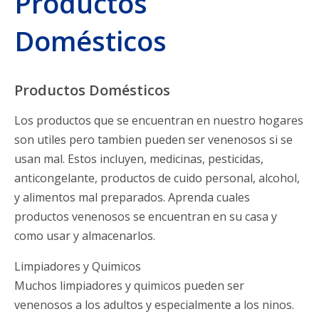
Productos
Metales Pesados
Domésticos
Peligros en el Aire Libre
Preocupación en Temporados
Productos Domésticos
Los productos que se encuentran en nuestro hogares
Productos Domésticos
son utiles pero tambien pueden ser venenosos si se
usan mal. Estos incluyen, medicinas, pesticidas,
Sobre el Centro
anticongelante, productos de cuido personal, alcohol,
y alimentos mal preparados. Aprenda cuales
Fechas Historicas
productos venenosos se encuentran en su casa y
como usar y almacenarlos.
Empleados
Limpiadores y Quimicos
Muchos limpiadores y quimicos pueden ser
Reporte Annual
venenosos a los adultos y especialmente a los ninos.