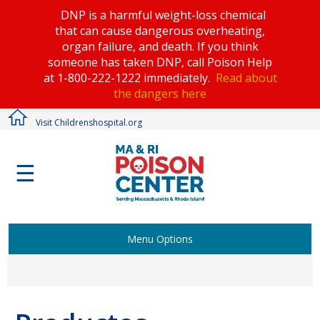
DNP is a harmful weight-loss chemical
that can cause dangerous overheating,
organ failure, and death. If you think
someone has taken DNP, call Poison Help
at 1-800-222-1222 immediately.
Read about
the dangers here
Visit Childrenshospital.org
☰
Menu Options
Emergencia de Envenenamiento